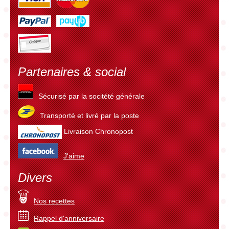
Partenaires & social
Sécurisé par la socitété générale
Transporté et livré par la poste
Livraison Chronopost
J'aime
Divers
Nos recettes
Rappel d'anniversaire